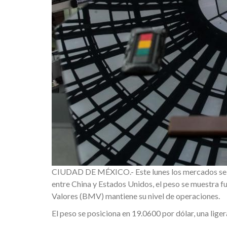
CIUDAD DE MÉXICO.- Este lunes los mercados se m
entre China y Estados Unidos, el peso se muestra fu
Valores (BMV) mantiene su nivel de operaciones.
El peso se posiciona en 19.0600 por dólar, una liger