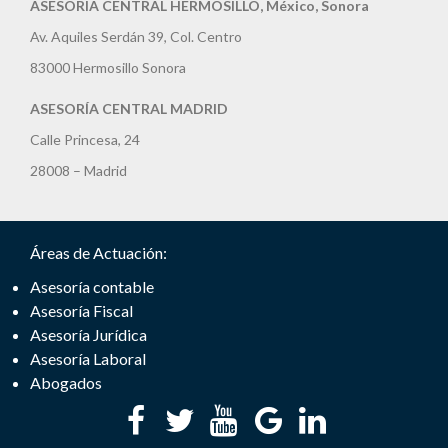
ASESORIA CENTRAL HERMOSILLO, México, Sonora
Av. Aquiles Serdán 39, Col. Centro
83000 Hermosillo Sonora
ASESORÍA CENTRAL MADRID
Calle Princesa, 24
28008 – Madrid
Áreas de Actuación:
Asesoría contable
Asesoría Fiscal
Asesoría Jurídica
Asesoría Laboral
Abogados