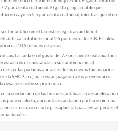
o neto en febrero fue inferior en $77 mm. El gasto total del
 7.7 por ciento real anual. El gasto programable que
bierno cayó en 5.5 por ciento real anual, mientras que el no
 sector público en el bimestre registran un déficit
cit fiscal total inferior al 2.5 por ciento del PIB. El saldo
febrero a 10.5 billones de pesos.
licas. La caída en el gasto del 7.7 por ciento real anual nos
de estas tres circunstancias o su combinación: a)
 ejercer las partidas por parte de los nuevos funcionarios
e de la SHCP; o c) no le están pagando a los proveedores.
la desaceleración se profundice.
en la conducción de las finanzas públicas, la desaceleración
os pone en alerta, porque la recaudación podría venir más
 a incurrir en otro recorte presupuestal, para evitar perder el
ternacionales.