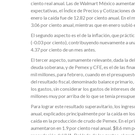
ciento real anual. Las de Walmart México aumentaro
expectativas, el Índice de Precios y Cotizaciones d
enero la caída fue de 12.82 por ciento anual. En el
3.06 por ciento anual, mientras que en enero subió e
El segundo aspecto es el de la inflación, que prác
(-0.03 por ciento), contribuyendo nuevamente a una 
4.37 por ciento de un mes antes.
El tercer aspecto, sumamente relevante, dada la del
deuda soberana, y de Pemex y CFE, es el de las finan
mil millones, para febrero, cuando en el presupuest
del resultado fiscal, denominado balance primario, 
los gastos, sin considerar los gastos de intereses d
millones muy por arriba de lo que se tenía presupue
Para lograr este resultado superavitario, los ingres
anual, explicados principalmente por la caída en los
caída en la producción de crudo de Pemex. En el pr
aumentaron en 1.9 por ciento real anual. $8.6 mm po