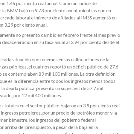
n 1.46 por ciento real anual. Como un índice de
e la BMV bajó en 9.73 por ciento anual, mientras que en
 mercado laboral el número de afiliados al IMSS aumentó en
n 3.29 por ciento anual.
ticamente no presentó cambio en febrero frente al mes previo
desaceleración en su tasa anual al 3.94 por ciento desde el
icada situación que tenemos en las calificaciones de la
zas públicas, el cual nos reportó un déficit público de 27.6
o se contemplaban 89 mil 100 millones. La otra definición
que es la diferencia entre todos los ingresos menos todos
e la deuda pública, presentó un superávit de 57.7 mil
stado, por 12 mil 400 millones.
os totales en el sector público bajaron en 3.9 por ciento real
 ingresos petroleros, por un precio del petróleo menor y la
imer bimestre, los ingresos del gobierno federal
r arriba del presupuesto, a pesar de la baja en la