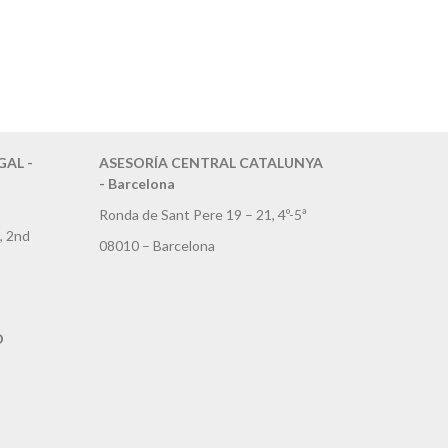
AL -
ASESORÍA CENTRAL CATALUNYA
- Barcelona
Ronda de Sant Pere 19 – 21, 4º-5ª
, 2nd
08010 – Barcelona
D