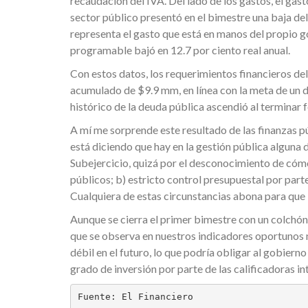
recaudación del IVA. Del lado de los gastos, el gast
sector público presentó en el bimestre una baja del
representa el gasto que está en manos del propio go
programable bajó en 12.7 por ciento real anual.
Con estos datos, los requerimientos financieros del
acumulado de $9.9 mm, en línea con la meta de un défi
histórico de la deuda pública ascendió al terminar 
A mí me sorprende este resultado de las finanzas púb
está diciendo que hay en la gestión pública alguna 
Subejercicio, quizá por el desconocimiento de cómo
públicos; b) estricto control presupuestal por part
Cualquiera de estas circunstancias abona para que 
Aunque se cierra el primer bimestre con un colchón 
que se observa en nuestros indicadores oportunos n
débil en el futuro, lo que podría obligar al gobierno
grado de inversión por parte de las calificadoras in
Fuente: El Financiero 