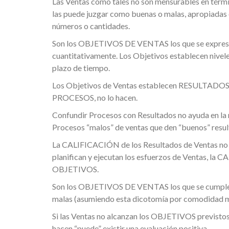
Las Ventas como tales no son mensurables en térmi
las puede juzgar como buenas o malas, apropiadas o
números o cantidades.
Son los OBJETIVOS DE VENTAS los que se expres
cuantitativamente. Los Objetivos establecen nivele
plazo de tiempo.
Los Objetivos de Ventas establecen RESULTADOS d
PROCESOS, no lo hacen.
Confundir Procesos con Resultados no ayuda en la 
Procesos “malos” de ventas que den “buenos” result
La CALIFICACIÓN de los Resultados de Ventas no e
planifican y ejecutan los esfuerzos de Ventas, la
OBJETIVOS.
Son los OBJETIVOS DE VENTAS los que se cumplen o
malas (asumiendo esta dicotomía por comodidad 
Si las Ventas no alcanzan los OBJETIVOS previstos, 
hacen “puede” existir una evaluación positiva.