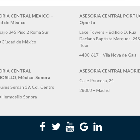
ORÍA CENTRAL MÉXICO –
ASESORÍA CENTRAL PORTUG
d de México
Oporto
bajio 345 Piso 2 Roma Sur
Lake Towers – Edificio D. Rua
Daciano Baptista Marques, 245
 Ciudad de México
floor
4400-617 – Vila Nova de Gaia
ORIA CENTRAL
ASESORÍA CENTRAL MADRI
SILLO, México, Sonora
Calle Princesa, 24
uiles Serdán 39, Col. Centro
28008 – Madrid
 Hermosillo Sonora