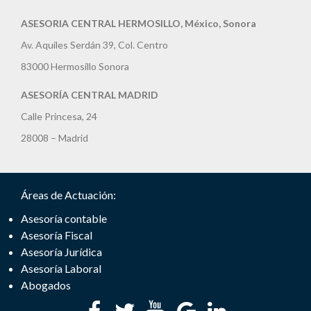
ASESORIA CENTRAL HERMOSILLO, México, Sonora
Av. Aquiles Serdán 39, Col. Centro
83000 Hermosillo Sonora
ASESORÍA CENTRAL MADRID
Calle Princesa, 24
28008 – Madrid
Áreas de Actuación:
Asesoría contable
Asesoría Fiscal
Asesoría Jurídica
Asesoría Laboral
Abogados