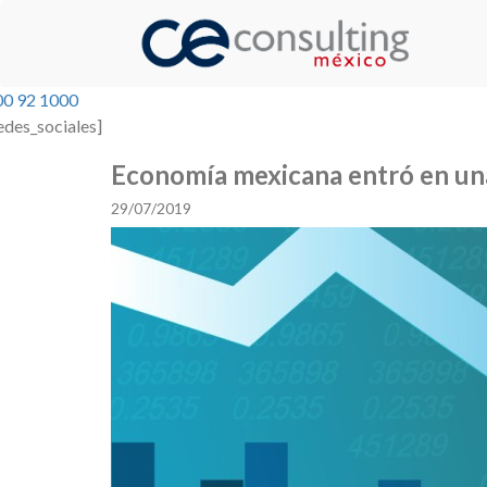
00 92 1000
edes_sociales]
Economía mexicana entró en una
29/07/2019