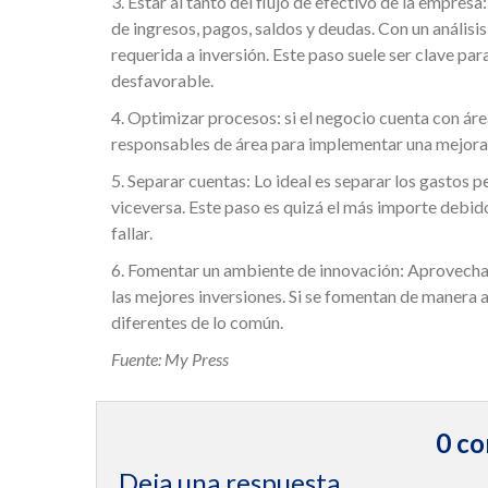
3. Estar al tanto del flujo de efectivo de la empres
de ingresos, pagos, saldos y deudas. Con un análisis
requerida a inversión. Este paso suele ser clave pa
desfavorable.
4. Optimizar procesos: si el negocio cuenta con área
responsables de área para implementar una mejora e
5. Separar cuentas: Lo ideal es separar los gastos 
viceversa. Este paso es quizá el más importe debido
fallar.
6. Fomentar un ambiente de innovación: Aprovechar
las mejores inversiones. Si se fomentan de manera 
diferentes de lo común.
Fuente: My Press
0 co
Deja una respuesta