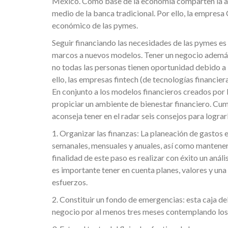
México. Como base de la economía comparten la au
medio de la banca tradicional. Por ello, la empresa
económico de las pymes.
Seguir financiando las necesidades de las pymes es 
marcos a nuevos modelos. Tener un negocio además 
no todas las personas tienen oportunidad debido a l
ello, las empresas fintech (de tecnologías financie
En conjunto a los modelos financieros creados por la
propiciar un ambiente de bienestar financiero. Cu
aconseja tener en el radar seis consejos para lograr
1. Organizar las finanzas: La planeación de gastos 
semanales, mensuales y anuales, así como mantener u
finalidad de este paso es realizar con éxito un análi
es importante tener en cuenta planes, valores y una
esfuerzos.
2. Constituir un fondo de emergencias: esta caja de
negocio por al menos tres meses contemplando lo